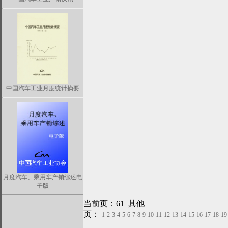
中国汽车工业月度统计摘要
月度汽车、乘用车产销综述电
子版
当前页：61 其他
页：
1
2
3
4
5
6
7
8
9
10
11
12
13
14
15
16
17
18
19