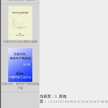
中国汽车工业月度统计摘要
月度汽车、乘用车产销综述电
子版
当前页：1 其他
页：
1
2
3
4
5
6
7
8
9
10
11
12
13
14
15
16
17
18
19