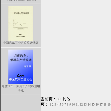
中国汽车工业月度统计摘要
月度汽车、乘用车产销综述电
子版
当前页：60 其他
页：
1
2
3
4
5
6
7
8
9
10
11
12
13
14
15
16
17
18
19