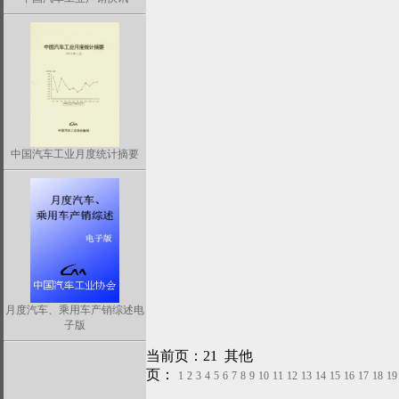
中国汽车工业月度统计摘要
月度汽车、乘用车产销综述电
子版
当前页：21 其他
页：
1
2
3
4
5
6
7
8
9
10
11
12
13
14
15
16
17
18
19