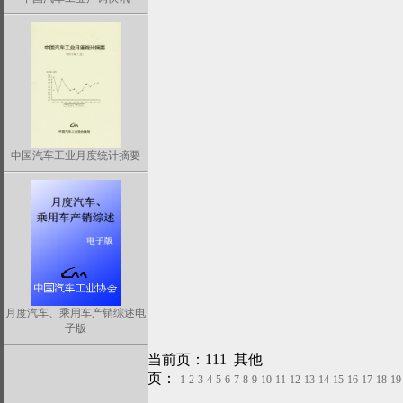
中国汽车工业月度统计摘要
月度汽车、乘用车产销综述电
子版
当前页：111 其他
页：
1
2
3
4
5
6
7
8
9
10
11
12
13
14
15
16
17
18
19