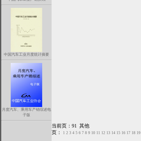
中国汽车工业月度统计摘要
月度汽车、乘用车产销综述电
子版
当前页：91 其他
页：
1
2
3
4
5
6
7
8
9
10
11
12
13
14
15
16
17
18
19