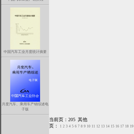
中国汽车工业月度统计摘要
月度汽车、乘用车产销综述电
子版
当前页：205 其他
页：
1
2
3
4
5
6
7
8
9
10
11
12
13
14
15
16
17
18
19