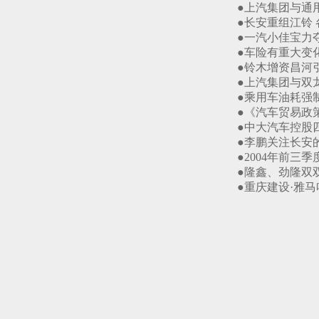
●上汽集团与通用汽
●长安重组江铃 各出
●一汽小佳宝力夺大市
●车险有重大变化 
●铃木增资昌河引进轿
●上汽集团与双龙汽
●乘用车油耗强制性国
●《汽车贸易政策（征
●中大汽车控股四川
●李鹏关注长安的发展（
●2004年前三季度
●隆鑫、劲隆双双入选
●重庆建设·雅马哈出