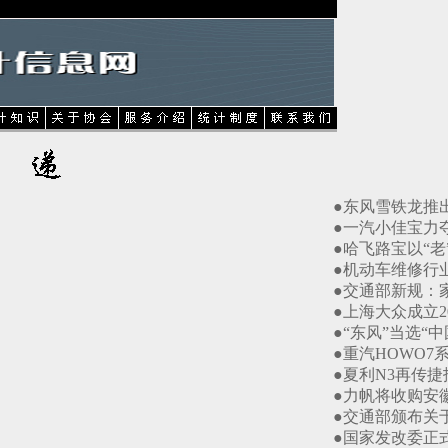
●东风雪铁龙推出新
●一汽小佳宝力夺大市
●哈飞路宝以“老”促“
●机动车维修行业管
●交通部新规：家用车
●上海大众成立20年
●“东风”当选“中国
●重汽HOWO7系下线
●夏利N3再传捷报 
●力帆将收购安徽华阳
●交通部颁布关于做
●国家发改委正式批