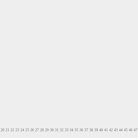
20
21
22
23
24
25
26
27
28
29
30
31
32
33
34
35
36
37
38
39
40
41
42
43
44
45
46
47