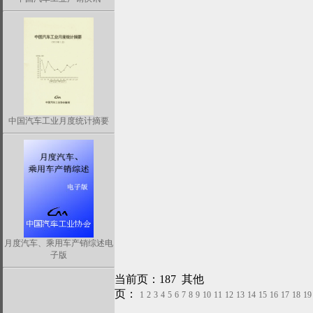
中国汽车工业月度统计摘要
月度汽车、乘用车产销综述电
子版
当前页：187 其他
页：
1
2
3
4
5
6
7
8
9
10
11
12
13
14
15
16
17
18
19