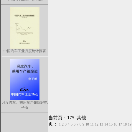
中国汽车工业月度统计摘要
月度汽车、乘用车产销综述电
子版
当前页：175 其他
页：
1
2
3
4
5
6
7
8
9
10
11
12
13
14
15
16
17
18
19