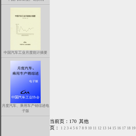
中国汽车工业月度统计摘要
月度汽车、乘用车产销综述电
子版
当前页：170 其他
页：
1
2
3
4
5
6
7
8
9
10
11
12
13
14
15
16
17
18
19