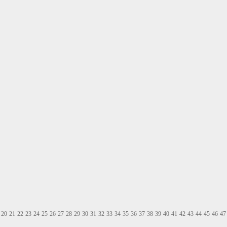
20
21
22
23
24
25
26
27
28
29
30
31
32
33
34
35
36
37
38
39
40
41
42
43
44
45
46
47