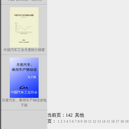
中国汽车工业月度统计摘要
月度汽车、乘用车产销综述电
子版
当前页：142 其他
页：
1
2
3
4
5
6
7
8
9
10
11
12
13
14
15
16
17
18
19