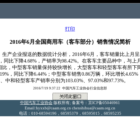
打印
2016年6月全国商用车（客车部分）销售情况简析
产企业报送的数据统计分析，2016年6月，客车销量比上月
2%，同比下降4.68%，产销率为98.42%。在客车主要品种中
相比，中型客车销量保持较快增长，大型客车和轻型客车有所下
9%，同比下降6.44%；中型客车销售0.86万辆，环比增长4.65%
、中和轻型客车产销率分别为103.03%、97.03%和97.73%。
2016/7/19 9:37:22 中国汽车工业协会行业信息部
中国汽车工业协会
版权所有; 备案号：京ICP备05046961
Email:hyxxb@caam.org.cn chenshihua@caam.org.cn
电话：010-68594196，68595379，68595015，68595235