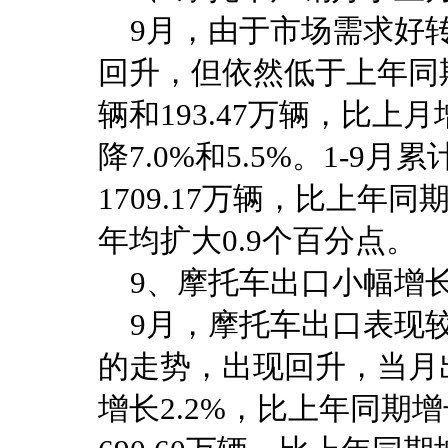
9月，由于市场需求好转
回升，但依然低于上年同期
辆和193.47万辆，比上月
降7.0%和5.5%。1-9月累
1709.17万辆，比上年同
年均扩大0.9个百分点。
9、摩托车出口小幅增
9月，摩托车出口表现较
的走势，出现回升，当月出
增长2.2%，比上年同期增