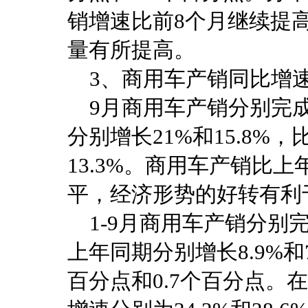
销增速比前8个月继续提
量有所提高。
3、商用车产销同比增
9月商用车产销分别完成35
分别增长21%和15.8%，
13.3%。商用车产销比
平，经济形势的好转有利
1-9月商用车产销分别完成3
上年同期分别增长8.9%和
百分点和0.7个百分点。