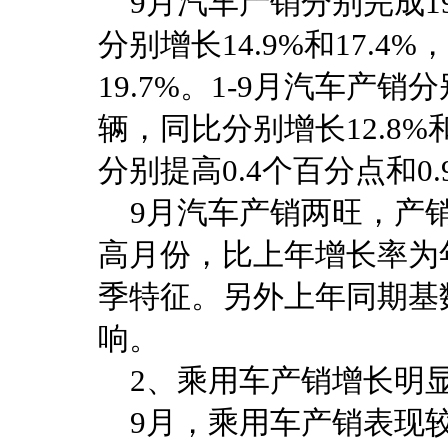
9月汽车产销分别完成192
分别增长14.9%和17.4
19.7%。1-9月汽车产销分别
辆，同比分别增长12.8%
分别提高0.4个百分点和0
9月汽车产销两旺，产销
高月份，比上年增长率为
季特征。另外上年同期基
响。
2、乘用车产销增长明
9月，乘用车产销表现较