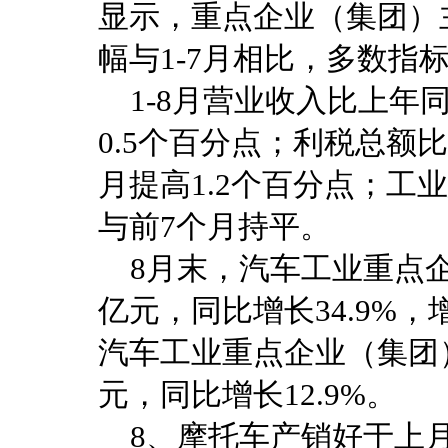
显示，重点企业（集团）
幅与1-7月相比，多数指
1-8月营业收入比上年同
0.5个百分点；利税总额比
月提高1.2个百分点；工业
与前7个月持平。
8月末，汽车工业重点企业
亿元，同比增长34.9%
汽车工业重点企业（集团）
元，同比增长12.9%。
8、摩托车产销好于上