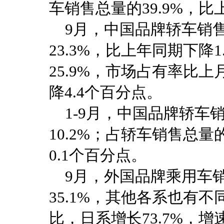
车销售总量的39.9%，比
9月，中国品牌轿车销售2
23.3%，比上年同期下降
25.9%，市场占有率比
降4.4个百分点。
1-9月，中国品牌轿车销
10.2%；占轿车销售总量
0.1个百分点。
9月，外国品牌乘用车销
35.1%，其他各系也有
比，日系增长73.7%，