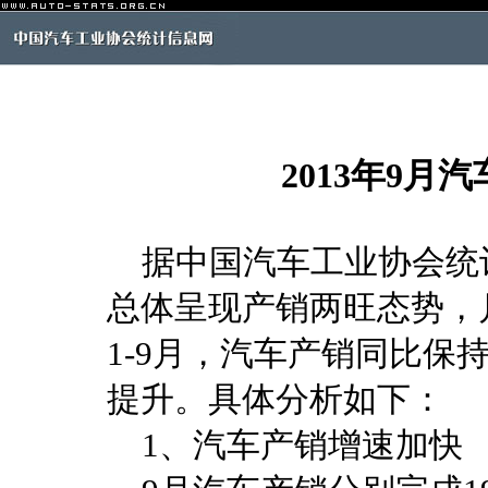
2013年9
据中国汽车工业协会统计
总体呈现产销两旺态势，
1-9月，汽车产销同比保
提升。具体分析如下：
1、汽车产销增速加快