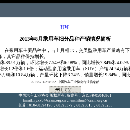
打印
2013年8月乘用车细分品种产销情况简析
月，在乘用车主要品种中，与上月相比，交叉型乘用车产量略有
降，其它品种保持增长。
9.91万辆，环比增长7.54%和6.98%，同比增长7.84%和4.0
同比增长1.2倍和1.6倍；运动型多用途乘用车（SUV）产销24.54万辆和
6万辆和10.84万辆，产量环比下降3.24%，销量增长19.84%，同比下
2013/9/16 8:49:52 中国汽车工业协会行业信息部
中国汽车工业协会
版权所有; 备案号：京ICP备05046961
Email:hyxxb@caam.org.cn chenshihua@caam.org.cn
电话：010-68594196，68595379，68595015，68595235