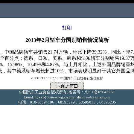
打印
2013年2月轿车分国别销售情况简析
国品牌轿车共销售21.74万辆，环比下降39.32%，同比下降7.
个百分点；德系、日系、美系、韩系和法系轿车分别销售19.37万辆、10
56%、15.98%、10.49%和4.87%。与上月相比，上述外国
，其中德系轿车增长超过10%，市场表现明显好于其它外国品
2013/3/11 15:02:19 中国汽车工业协会行业信息部
中国汽车工业协会
版权所有; 备案号：京ICP备05046961
Email:hyxxb@caam.org.cn chenshihua@caam.org.cn
电话：010-68594196，68595379，68595015，68595235