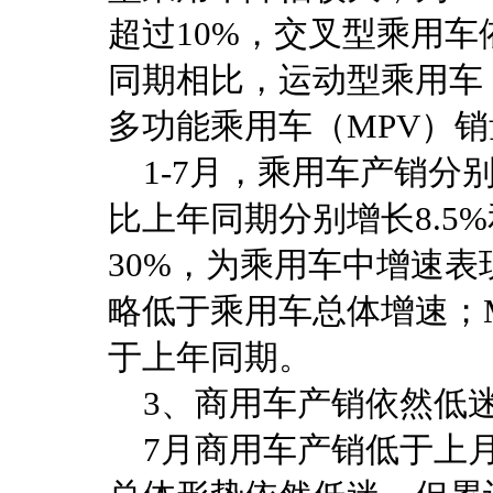
超过10%，交叉型乘用
同期相比，运动型乘用车
多功能乘用车（MPV）
1-7月，乘用车产销分别完成
比上年同期分别增长8.5%
30%，为乘用车中增速
略低于乘用车总体增速；
于上年同期。
3、商用车产销依然低
7月商用车产销低于上月