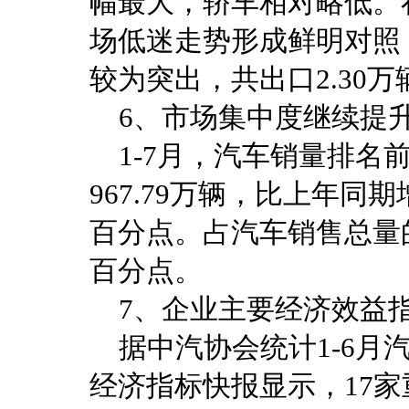
幅最大，轿车相对略低。
场低迷走势形成鲜明对照
较为突出，共出口2.30万
6、市场集中度继续提
1-7月，汽车销量排名
967.79万辆，比上年同期
百分点。占汽车销售总量的8
百分点。
7、企业主要经济效益
据中汽协会统计1-6月
经济指标快报显示，17