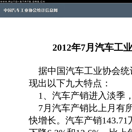
2012年7月汽车
据中国汽车工业协会统计
现出以下九大特点：
1、汽车产销进入淡季
7月汽车产销比上月有所
快增长。汽车产销143.71