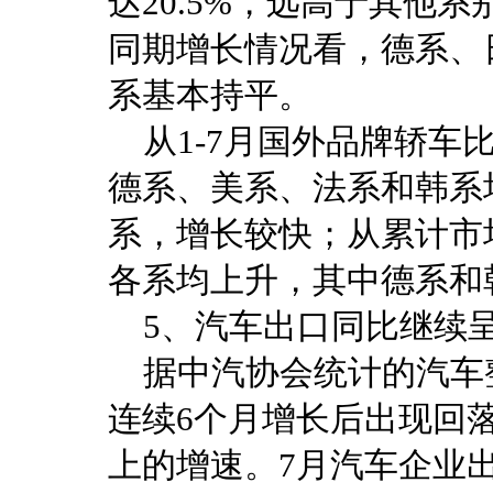
达20.5%，远高于其他
同期增长情况看，德系、
系基本持平。
从1-7月国外品牌轿车
德系、美系、法系和韩系
系，增长较快；从累计市
各系均上升，其中德系和
5、汽车出口同比继续
据中汽协会统计的汽车
连续6个月增长后出现回落
上的增速。7月汽车企业出