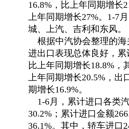
16.8%，比上年同期增长21
上年同期增长27%。1-
城、上汽、吉利和东风。
根据中汽协会整理的海关
进出口表现总体良好，累计
比上年同期增长18.8%，
上年同期增长20.5%，出
期增长16.9%。
1-6月，累计进口各类汽
30.2%；累计进口金额2
36.1%。其中，轿车进口2