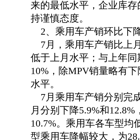
来的最低水平，企业库存
持谨慎态度。
2、乘用车产销环比下
7月，乘用车产销比上月
低于上月水平；与上年同
10%，除MPV销量略有
水平。
7月乘用车产销分别完成11
月分别下降5.9%和12.8
10.7%。乘用车各车型
型乘用车降幅较大，为28