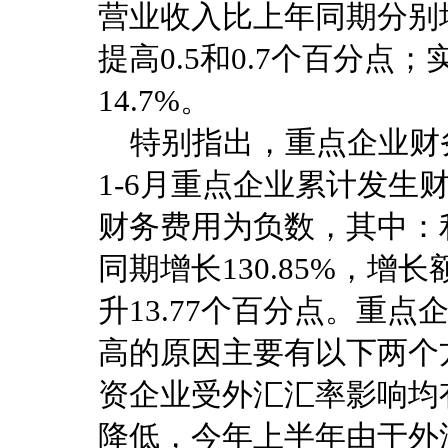
营业收入比上年同期分别增长
提高0.5和0.7个百分
14.7%。
特别指出，重点企业财
1-6月重点企业累计发生财
财务费用为负数，其中：利
同期增长130.85%，增长
升13.77个百分点。重
高的原因主要有以下两个
资企业受外汇汇率影响均
降低，今年上半年由于外