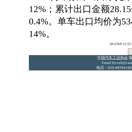
12%；累计出口金额28.
0.4%。单车出口均价为5
14%。
2012/8/9 
中国汽车工业协会
版
Email:hyxxb@caam
电话：010-68594196