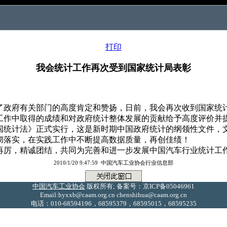
打印
我会统计工作再次受到国家统计局表彰
政府有关部门的高度肯定和赞扬，日前，我会再次收到国家统
计工作中取得的成绩和对政府统计整体发展的贡献给予高度评价并
和国统计法》正式实行，这是新时期中国政府统计的纲领性文件，
彻落实，在实践工作中不断提高数据质量，再创佳绩！
厉，精诚团结，共同为完善和进一步发展中国汽车行业统计工
2010/1/20 9:47:59 中国汽车工业协会行业信息部
中国汽车工业协会
版权所有; 备案号：京ICP备05046961
Email:hyxxb@caam.org.cn chenshihua@caam.org.cn
电话：010-68594196，68595379，68595015，68595235