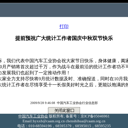
打印
提前预祝广大统计工作者国庆中秋双节快乐
，我们代表中国汽车工业协会祝大家节日快乐，身体健康，阖
0月产销将首次超过千万，作为战斗在最前沿的统计工作者功不
力发展我们也起到了一定推动作用！
家全力支持尽快将9月统计数据及时、准确报送，同时在10月
大统计工作者在尽情享受十一长假美好时光之后，更能以饱满的热
2009/9/28 9:46:08 中国汽车工业协会行业信息部
中国汽车工业协会
版权所有; 备案号：京ICP备05046961
Email:hyxxb@caam.org.cn chenshihua@caam.org.cn
电话：010-68594196，68595379，68595015，68595235