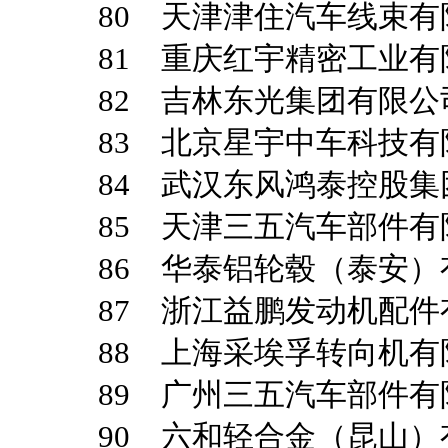
80 天津津住汽车线
81 重庆红宇精密工业
82 吉林东光集团
83 北京星宇中车科
84 武汉东风鸿泰控股
85 天津三五汽车部
86 华泰铝轮毂（泰
87 浙江益鹏发动机
88 上海采埃孚转向
89 广州三五汽车部
90 六和轻合金（昆