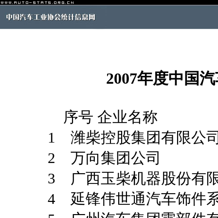
2007年度中国
序号 企业名称 
1 潍柴控股集团有
2 万向集团公
3 广西玉柴机器股份
4 延锋伟世通汽车饰件