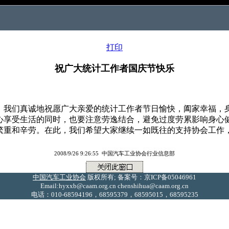
打印
祝广大统计工作者国庆节快乐
我们真诚地祝愿广大亲爱的统计工作者节日愉快，阖家幸福，
享受生活的同时，也要注意劳逸结合，避免过度劳累影响身心
重和辛劳。在此，我们希望大家继续一如既往的支持协会工作，以
2008/9/26 9:26:55 中国汽车工业协会行业信息部
中国汽车工业协会
版权所有; 备案号：京ICP备05046961
Email:hyxxb@caam.org.cn chenshihua@caam.org.cn
电话：010-68594196，68595379，68595015，68595235