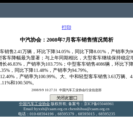
打印
中汽协会：2008年7月客车销售情况简析
售2.41万辆，环比下降34.05%，同比下降8.01%，产销率为
型客车降幅最为显著；与上年同期相比，大型客车继续保持稳定
长46.83%，产销率为103.75%；中型客车销售4086辆，环比下降
.35%，同比下降11.48%，产销率为94.79%。
.40%，产销率为100.99%。大、中和轻型客车销售3.63万辆、4.3
.11%和100.50%。
2008/9/9 10:27:31 中国汽车工业协会行业信息部
中国汽车工业协会
版权所有; 备案号：京ICP备05046961
Email:hyxxb@caam.org.cn chenshihua@caam.org.cn
电话：010-68594196，68595379，68595015，68595235