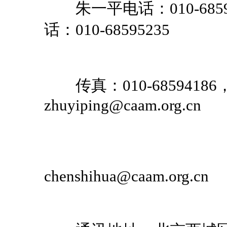
朱一平电话：010-
话：010-68595235
传真：010-685941
zhuyiping@caam.org.cn
chenshihua@caam.org.cn