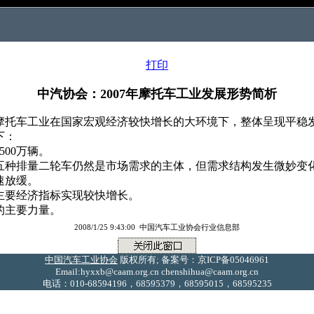
打印
中汽协会：2007年摩托车工业发展形势简析
国摩托车工业在国家宏观经济较快增长的大环境下，整体呈现平稳
下：
00万辆。
l和150ml五种排量二轮车仍然是市场需求的主体，但需求结构发生微妙变
速放缓。
主要经济指标实现较快增长。
的主要力量。
2008/1/25 9:43:00 中国汽车工业协会行业信息部
中国汽车工业协会
版权所有; 备案号：京ICP备05046961
Email:hyxxb@caam.org.cn chenshihua@caam.org.cn
电话：010-68594196，68595379，68595015，68595235