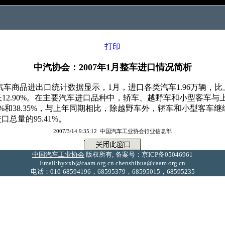
打印
中汽协会：2007年1月整车进口情况简析
品进出口统计数据显示，1月，进口各类汽车1.96万辆，比上月下降
增长12.90%。在主要汽车进口品种中，轿车、越野车和小型客车与上
25.41%和38.35%，与上年同期相比，除越野车外，轿车和小型
总量的95.41%。
2007/3/14 9:35:12 中国汽车工业协会行业信息部
中国汽车工业协会
版权所有; 备案号：京ICP备05046961
Email:hyxxb@caam.org.cn chenshihua@caam.org.cn
电话：010-68594196，68595379，68595015，68595235