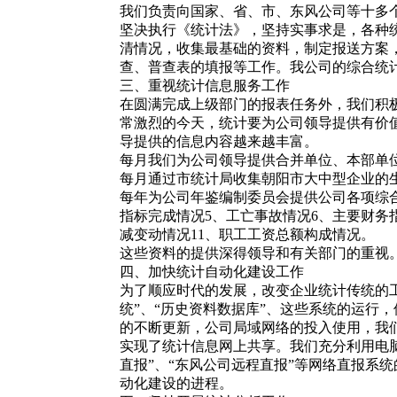
我们负责向国家、省、市、东风公司等十多
坚决执行《统计法》，坚持实事求是，各种
清情况，收集最基础的资料，制定报送方案
查、普查表的填报等工作。我公司的综合统计
三、重视统计信息服务工作
在圆满完成上级部门的报表任务外，我们积
常激烈的今天，统计要为公司领导提供有价
导提供的信息内容越来越丰富。
每月我们为公司领导提供合并单位、本部单
每月通过市统计局收集朝阳市大中型企业的
每年为公司年鉴编制委员会提供公司各项综合
指标完成情况5、工亡事故情况6、主要财务
减变动情况11、职工工资总额构成情况。
这些资料的提供深得领导和有关部门的重视
四、加快统计自动化建设工作
为了顺应时代的发展，改变企业统计传统的
统”、“历史资料数据库”、这些系统的运行
的不断更新，公司局域网络的投入使用，我
实现了统计信息网上共享。我们充分利用电脑
直报”、“东风公司远程直报”等网络直报系
动化建设的进程。