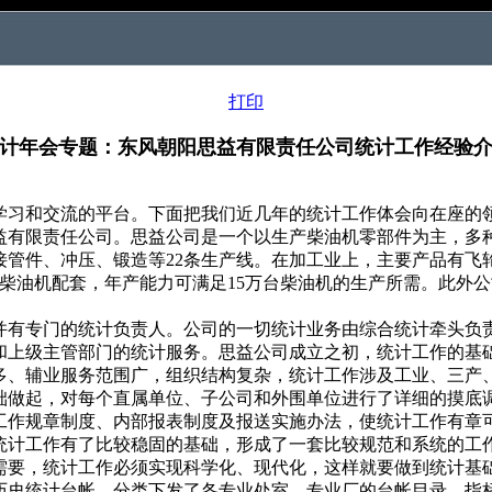
打印
计年会专题：东风朝阳思益有限责任公司统计工作经验
学习和交流的平台。下面把我们近几年的统计工作体会向在座的
思益有限责任公司。思益公司是一个以生产柴油机零部件为主，多
接管件、冲压、锻造等22条生产线。在加工业上，主要产品有飞
四大系列柴油机配套，年产能力可满足15万台柴油机的生产所需。此
并有专门的统计负责人。公司的一切统计业务由综合统计牵头负
和上级主管部门的统计服务。思益公司成立之初，统计工作的基
多、辅业服务范围广，组织结构复杂，统计工作涉及工业、三产
础做起，对每个直属单位、子公司和外围单位进行了详细的摸底
工作规章制度、内部报表制度及报送实施办法，使统计工作有章
统计工作有了比较稳固的基础，形成了一套比较规范和系统的工
需要，统计工作必须实现科学化、现代化，这样就要做到统计基
历史统计台帐，分类下发了各专业处室、专业厂的台帐目录、指