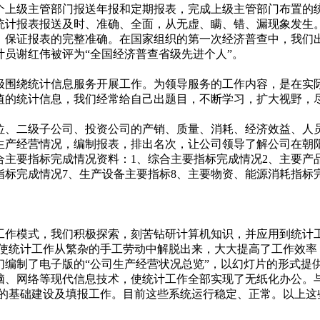
个上级主管部门报送年报和定期报表，完成上级主管部门布置的
统计报表报送及时、准确、全面，从无虚、瞒、错、漏现象发生
，保证报表的完整准确。在国家组织的第一次经济普查中，我们出
员谢红伟被评为“全国经济普查省级先进个人”。
极围绕统计信息服务开展工作。为领导服务的工作内容，是在实
值的统计信息，我们经常给自己出题目，不断学习，扩大视野，
位、二级子公司、投资公司的产销、质量、消耗、经济效益、人
生产经营情况，编制报表，排出名次，让公司领导了解公司在朝
主要指标完成情况资料：1、综合主要指标完成情况2、主要产品
指标完成情况7、生产设备主要指标8、主要物资、能源消耗指标完
。
工作模式，我们积极探索，刻苦钻研计算机知识，并应用到统计工
，使统计工作从繁杂的手工劳动中解脱出来，大大提高了工作效
们编制了电子版的“公司生产经营状况总览”，以幻灯片的形式提
、网络等现代信息技术，使统计工作全部实现了无纸化办公。与此
统的基础建设及填报工作。目前这些系统运行稳定、正常。以上