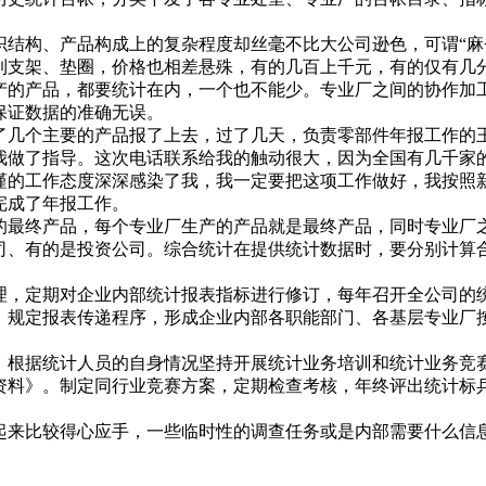
织结构、产品构成上的复杂程度却丝毫不比大公司逊色，可谓“麻
到支架、垫圈，价格也相差悬殊，有的几百上千元，有的仅有几
产的产品，都要统计在内，一个也不能少。专业厂之间的协作加
保证数据的准确无误。
选了几个主要的产品报了上去，过了几天，负责零部件年报工作的
我做了指导。这次电话联系给我的触动很大，因为全国有几千家
谨的工作态度深深感染了我，我一定要把这项工作做好，我按照
完成了年报工作。
的最终产品，每个专业厂生产的产品就是最终产品，同时专业厂
司、有的是投资公司。综合统计在提供统计数据时，要分别计算
理，定期对企业内部统计报表指标进行修订，每年召开全公司的
，规定报表传递程序，形成企业内部各职能部门、各基层专业厂
，根据统计人员的自身情况坚持开展统计业务培训和统计业务竞
资料》。制定同行业竞赛方案，定期检查考核，年终评出统计标
起来比较得心应手，一些临时性的调查任务或是内部需要什么信