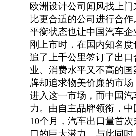
欧洲设计公司闻风找上门
比更合适的公司进行合作
平衡状态也让中国汽车企
刚上市时，在国内知名度
追了上千公里签订了出口
业、消费水平又不高的国
牌却追求物美价廉的市场
进入这一市场，而中国汽
力。由自主品牌领衔，中国
10个月，汽车出口量首次
口的巨大潜力。与此同时