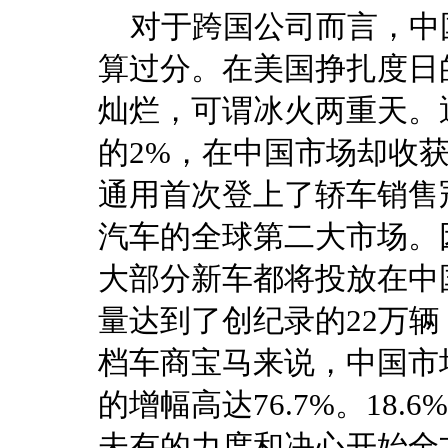
对于跨国公司而言，中
算过分。在美国挣扎度日
灿烂，可谓冰火两重天。
的2%，在中国市场却收获
通用首次登上了轿车销售
汽车的全球第二大市场。因
大部分新车都将投放在中国
量达到了创纪录的22万辆
档车商宝马来说，中国市
的增幅高达76.7%。18
未有的力度和决心开始全