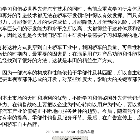
学习和借鉴世界先进汽车技术的同时，当前应重点学习研发体
和再好的引进技术都无法在轿车研发领域中得以有效发挥。而只
能力，才能促进人才的快速成长，才能降低人才流动的风险，才
汽车巨头们的研发能力和水平之所以高，大都得益于这种体系和
在，因此这也是今天我们轿车自主研发中最需要学习和掌握的地
将这种方式贯穿到自主轿车工业中，我国轿车的质量、可靠性
当长的时期内，最重要的因素是：在满足用户对产品功能和性能
已经找到了很好的方法，这就是丰田的精益生产方式。
因为一部汽车的构成和性能依赖于零部件及其匹配，所以自主
定要重视零部件总成的开发，对某些难度大，影响大的关键零部
本土市场的天时和地利的优势，不断学习和借鉴国外先进营销
争力。在销售战略上要把以企业为中心转向以用户为中心，要以
好汽车产业价值链正不断地向服务延伸的趋势。今后，随着竞争
占有率的提高、零部件销售及服务环节。最后，在广告宣传上，
中国轿车自主品牌。
2005/10/14 9:58:50 中国汽车报