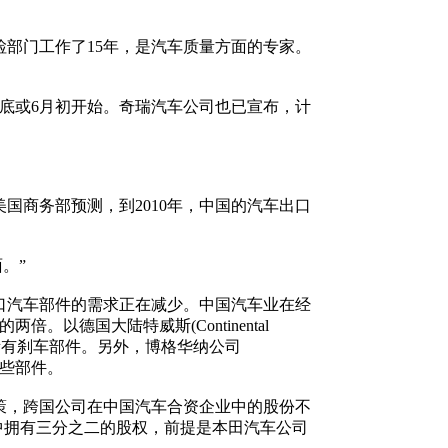
部门工作了15年，是汽车质量方面的专家。
底或6月初开始。奇瑞汽车公司也已宣布，计
商务部预测，到2010年，中国的汽车出口
。”
汽车部件的需求正在减少。中国汽车业在经
以德国大陆特威斯(Continental
所有刹车部件。另外，博格华纳公司
这些部件。
，跨国公司在中国汽车合资企业中的股份不
中拥有三分之二的股权，前提是本田汽车公司