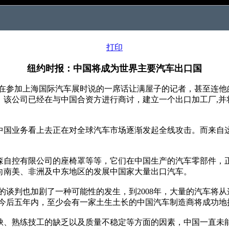
打印
纽约时报：中国将成为世界主要汽车出口国
在参加上海国际汽车展时说的一席话让满屋子的记者，甚至连他
，该公司已经在与中国合资方进行商讨，建立一个出口加工厂,并
业务看上去正在对全球汽车市场逐渐发起全线攻击。而来自这
控有限公司的座椅罩等等，它们在中国生产的汽车零部件，正
向南美、非洲及中东地区的发展中国家大量出口汽车。
谈判也加剧了一种可能性的发生，到2008年，大量的汽车将从
在今后五年内，至少会有一家土生土长的中国汽车制造商将成功地
熟练技工的缺乏以及质量不稳定等方面的因素，中国一直未能