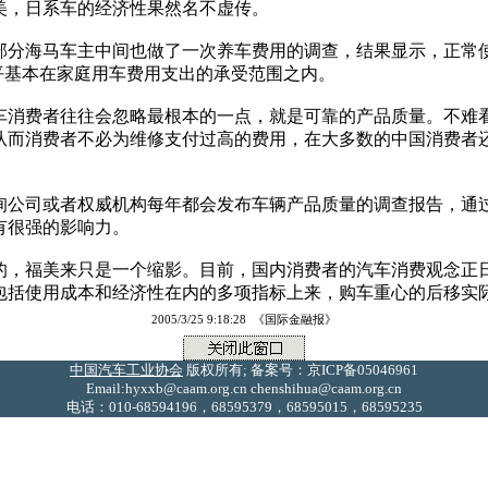
美，日系车的经济性果然名不虚传。
分海马车主中间也做了一次养车费用的调查，结果显示，正常使用
平基本在家庭用车费用支出的承受范围之内。
费者往往会忽略最根本的一点，就是可靠的产品质量。不难看
从而消费者不必为维修支付过高的费用，在大多数的中国消费者
司或者权威机构每年都会发布车辆产品质量的调查报告，通过
有很强的影响力。
福美来只是一个缩影。目前，国内消费者的汽车消费观念正日
包括使用成本和经济性在内的多项指标上来，购车重心的后移实
2005/3/25 9:18:28 《国际金融报》
中国汽车工业协会
版权所有; 备案号：京ICP备05046961
Email:hyxxb@caam.org.cn chenshihua@caam.org.cn
电话：010-68594196，68595379，68595015，68595235