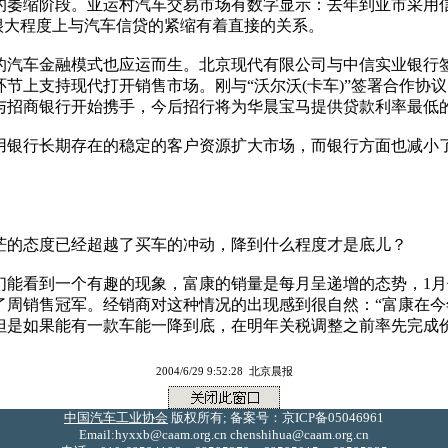
缩阶段。亚运村汽车交易市场有数字显示：去年到亚市采用信贷
很大程度上与汽车信贷的紧缩有着直接的关系。
车金融模式也应运而生。北京现代有限公司与中信实业银行签
节上支持现代打开销售市场。刚与“沃尔沃(卡车)”签署合作协议
与招商银行开始携手，今后招行将为华晨宝马提供贷款利率最低
行长期存在的稳定的客户资源扩大市场，而银行方面也减小了
的态度已经超越了买车的冲动，降到什么程度才是底儿？
到一个有趣的现象，富康的销量是每月呈递增的态势，1月份195
为了周销售冠军。经销商对这种情况的出现感到很自然：“富康在
但是如果能有一款车能一降到底，在明年关税调整之前率先完成
2004/6/29 9:52:28 北京晨报
中国汽车工业协会
版权所有; 备案号：京ICP备05046961
Email:hyxxb@caam.org.cn chenshihua@caam.org.cn