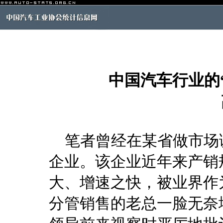
中国汽车行业的
笔者曾经在某省做市场
企业。该企业近年来产销
大、增速之快，被业界作
分管销售的老总一脸无奈