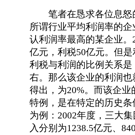
笔者在恳求各位息怒的
所谓行业平均利润率的企
认利润率最高的某企业。20
亿元，利税50亿元。但
利税与利润的比例关系是
右。那么该企业的利润也就
得出，为20%。而该企
特例，是在特定的历史条
为例：2002年度，三大
入分别为1238.5亿元、8