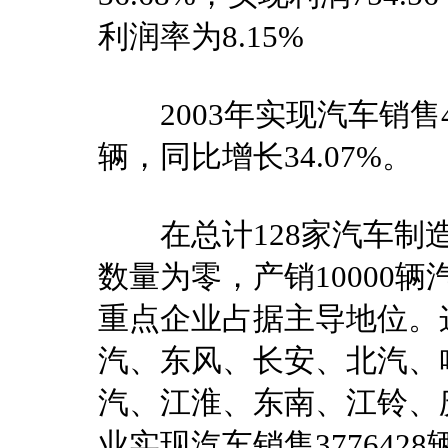
利润率为8.15%
2003年实现汽车销售4390
辆，同比增长34.07%。
在总计128家汽车制造业
数量为零，产销10000辆
重点企业占据主导地位。
汽、东风、长安、北汽、
汽、江淮、东南、江铃、庆
业实现汽车销售37764