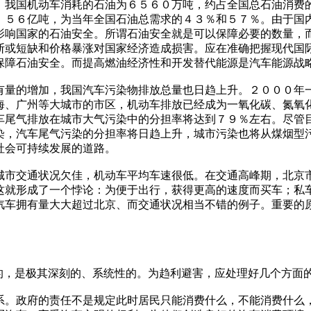
国机动车消耗的石油为６５６０万吨，约占全国总石油消费的
．５６亿吨，为当年全国石油总需求的４３％和５７％。由于国
影响国家的石油安全。所谓石油安全就是可以保障必要的数量，
断或短缺和价格暴涨对国家经济造成损害。应在准确把握现代国
保障石油安全。而提高燃油经济性和开发替代能源是汽车能源战
的增加，我国汽车污染物排放总量也日趋上升。２０００年一
海、广州等大城市的市区，机动车排放已经成为一氧化碳、氮氧
车尾气排放在城市大气污染中的分担率将达到７９％左右。尽管
染，汽车尾气污染的分担率将日趋上升，城市污染也将从煤烟型
社会可持续发展的道路。
交通状况欠佳，机动车平均车速很低。在交通高峰期，北京市
这就形成了一个悖论：为便于出行，获得更高的速度而买车；私
汽车拥有量大大超过北京、而交通状况相当不错的例子。重要的
，是极其深刻的、系统性的。为趋利避害，应处理好几个方面
政府的责任不是规定此时居民只能消费什么，不能消费什么，