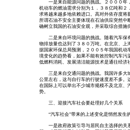
一是来自能源问题的挑战。２０００年，我
机动车的燃油需求分别为１．３８亿吨和２
求将越来越多地依赖进口。高对外依存度将
所谓石油不安全主要体现在石油供应突然中
确树立我国的石油安全观，并采取综合措施
二是来自环境问题的挑战。随着汽车保有量
物排放量也达到了３８０万吨。在北京、上
据国家环保总局预测，２００５年我国机动
境变化的趋势看，如果不能有效控制汽车污
低燃料消耗、发展清洁能源技术是通往经济
三是来自交通问题的挑战。我国许多大城市
公里左右，这与自行车的行驶速度差不多。
在国际上可以举出不少城市规模不及北京、
势。
三、迎接汽车社会要处理好几个关系
“汽车社会”带来的上述变化是悄然发生的
一是政府政策引导与居民自主选择的关系。