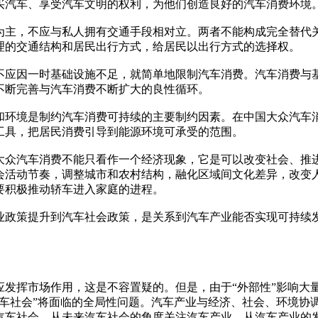
买汽车、享受汽车文明的权利，为他们创造良好的汽车消费环境
，不应与私人拥有交通手段相对立。两者不能构成完全替代关
理的交通结构和居民出行方式，给居民以出行方式的选择权。
因一时基础设施不足，就简单地限制汽车消费。汽车消费与基
不断完善与汽车消费不断扩大的良性循环。
境是制约汽车消费可持续的主要制约因素。在中国大众汽车消
工具，把居民消费引导到能源环境可承受的范围。
汽车消费不能只看作一个经济现象，它是可以改变社会、推进
会活动节奏，调整城市和农村结构，融化区域间文化差异，改变
要积极推动轿车进入家庭的进程。
策提升到汽车社会政策，是关系到汽车产业能否实现可持续发
挥市场作用，这是不容置疑的。但是，由于“外部性”影响大
汽车社会”将面临的全局性问题。汽车产业与经济、社会、环境协
汽车社会，从未来汽车社会的角度关注汽车产业、从汽车产业的