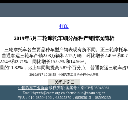
打印
2019年5月三轮摩托车细分品种产销情况简析
三轮摩托车各主要品种车型产销表现有所不同。正三轮摩托车产销17.
中，普通客运三轮车产销2.08万辆和2.15万辆，环比增长2.49% 和0.7
4%和2.71%，同比增长15.92% 和14.56%。
1.82%，比上年同期提高5.87个百分点；普通货运三轮车占88
2019/6/17 10:36:55 中国汽车工业协会行业信息部
中国汽车工业协会
版权所有; 备案号：京ICP备05046961
Email:hyxxb@caam.org.cn chenshihua@caam.org.cn
电话：010-68594196，68595379，68595015，68595235